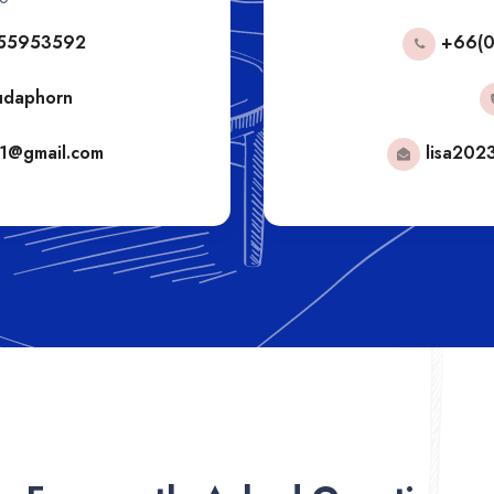
 294 2455
+ 66
no
ps@gmail.com
tong.hhp