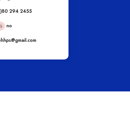
 80 450 1333
+6
No
s2025@gmail.com
engs