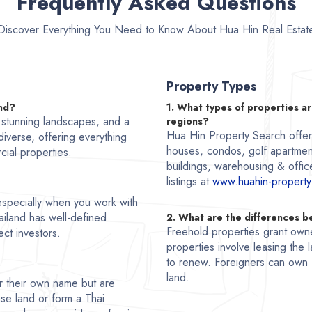
Frequently Asked Questions
Discover Everything You Need to Know About Hua Hin Real Estat
Property Types
and?
1. What types of properties ar
, stunning landscapes, and a
regions?
Hua Hin Property Search offers 
 diverse, offering everything
houses, condos, golf apartmen
cial properties.
buildings, warehousing & office
listings at
www.huahin-property
, especially when you work with
ailand has well-defined
2. What are the differences 
Freehold properties grant owne
ct investors.
properties involve leasing the l
to renew. Foreigners can own 
land.
r their own name but are
se land or form a Thai