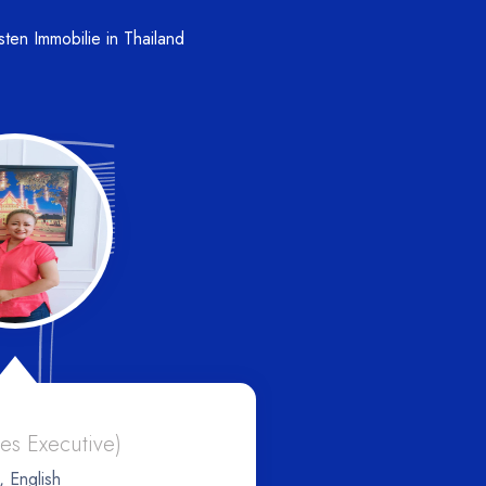
ten Immobilie in Thailand
And
ales Executive)
, English
(Eur