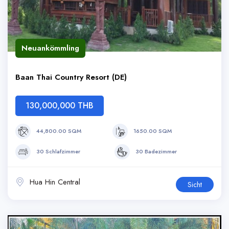
Neuankömmling
Baan Thai Country Resort (DE)
130,000,000 THB
44,800.00 SQM
1650.00 SQM
30 Schlafzimmer
30 Badezimmer
Hua Hin Central
Sicht