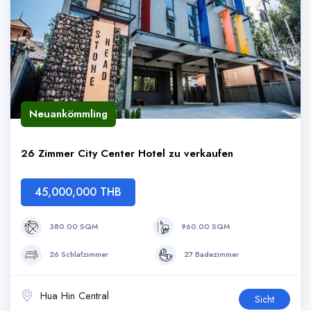
Neuankömmling
26 Zimmer City Center Hotel zu verkaufen
45,000,000 THB
380.00 SQM
960.00 SQM
26 Schlafzimmer
27 Badezimmer
Hua Hin Central
Sicht