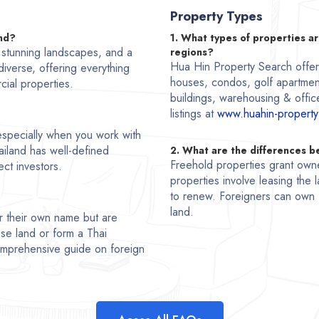
Property Types
and?
1. What types of properties ar
, stunning landscapes, and a
regions?
Hua Hin Property Search offers 
 diverse, offering everything
houses, condos, golf apartmen
cial properties.
buildings, warehousing & office
listings at
www.huahin-property
, especially when you work with
ailand has well-defined
2. What are the differences 
Freehold properties grant owne
ct investors.
properties involve leasing the l
to renew. Foreigners can own 
land.
r their own name but are
se land or form a Thai
comprehensive guide on foreign