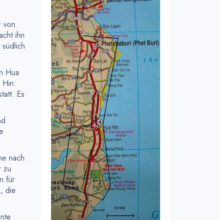
r von
acht ihn
 südlich
on Hua
 Hin.
tatt. Es
nd
e
che nach
r zu
n für
, die
nnte