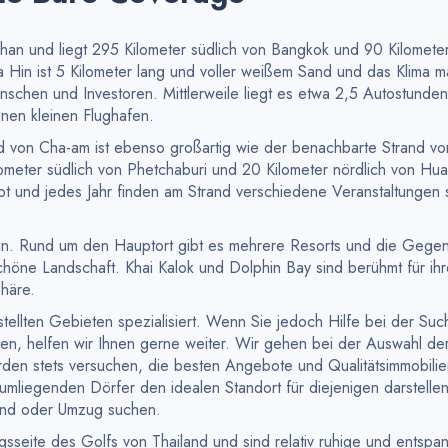
 Khan und liegt 295 Kilometer südlich von Bangkok und 90 Kilomete
 Hin ist 5 Kilometer lang und voller weißem Sand und das Klima m
enschen und Investoren. Mittlerweile liegt es etwa 2,5 Autostunden
nen kleinen Flughafen.
and von Cha-am ist ebenso großartig wie der benachbarte Strand v
ometer südlich von Phetchaburi und 20 Kilometer nördlich von Hua
ebt und jedes Jahr finden am Strand verschiedene Veranstaltungen s
 Hin. Rund um den Hauptort gibt es mehrere Resorts und die Gege
höne Landschaft. Khai Kalok und Dolphin Bay sind berühmt für ihr
häre.
stellten Gebieten spezialisiert. Wenn Sie jedoch Hilfe bei der Su
igen, helfen wir Ihnen gerne weiter. Wir gehen bei der Auswahl de
erden stets versuchen, die besten Angebote und Qualitätsimmobilie
umliegenden Dörfer den idealen Standort für diejenigen darstellen
and oder Umzug suchen.
seite des Golfs von Thailand und sind relativ ruhige und entspa