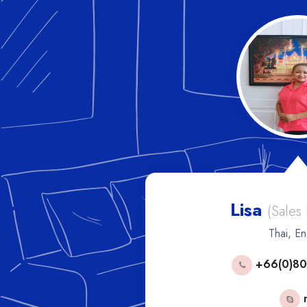
Lisa
les Manager)
(Sales
h
Thai, En
53592
+66(0)80
phorn