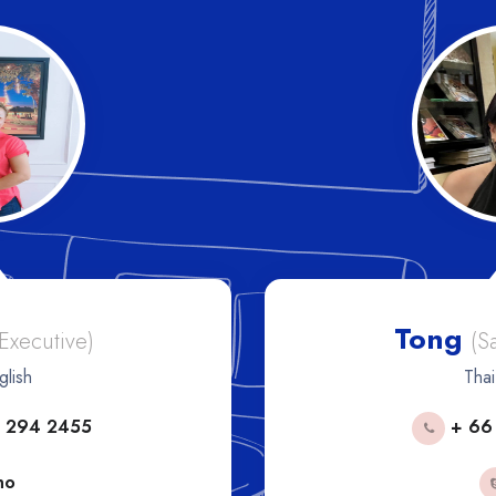
Tong
 Executive)
(S
glish
Thai
 294 2455
+ 66
no