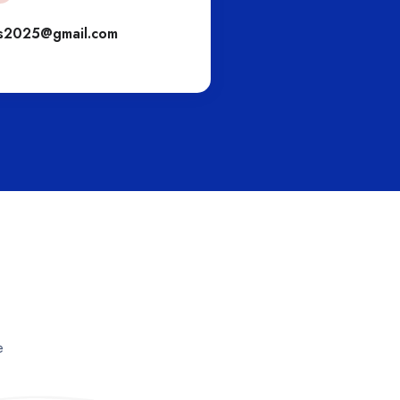
s2025@gmail.com
engs
e