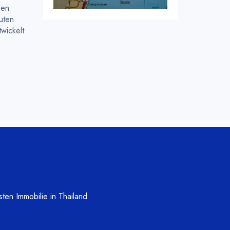
sen
guten
twickelt
ten Immobilie in Thailand