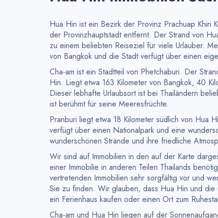
Hua Hin ist ein Bezirk der Provinz Prachuap Khiri
der Provinzhauptstadt entfernt. Der Strand von Hua
zu einem beliebten Reiseziel für viele Urlauber. M
von Bangkok und die Stadt verfügt über einen eige
Cha-am ist ein Stadtteil von Phetchaburi. Der Str
Hin. Liegt etwa 163 Kilometer von Bangkok, 40 Kil
Dieser lebhafte Urlaubsort ist bei Thailändern beli
ist berühmt für seine Meeresfrüchte.
Pranburi liegt etwa 18 Kilometer südlich von Hua
verfügt über einen Nationalpark und eine wundersc
wunderschönen Strände und ihre friedliche Atmosp
Wir sind auf Immobilien in den auf der Karte darge
einer Immobilie in anderen Teilen Thailands benöt
vertretenden Immobilien sehr sorgfältig vor und w
Sie zu finden. Wir glauben, dass Hua Hin und die 
ein Ferienhaus kaufen oder einen Ort zum Ruhest
Cha-am und Hua Hin liegen auf der Sonnenaufgangs