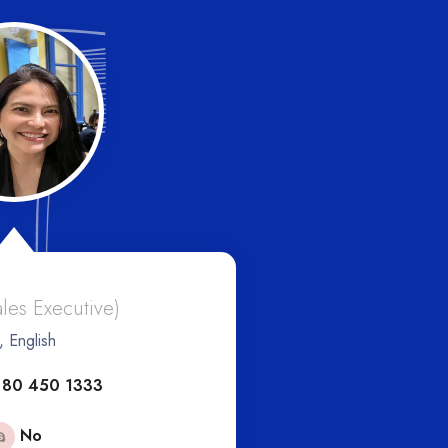
And
ales Executive)
, English
(Eur
 80 450 1333
+6
No