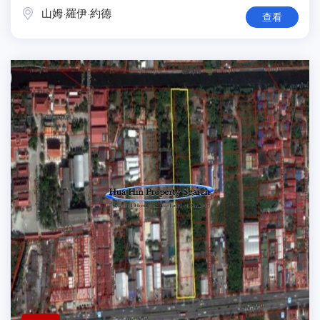
山姆·羅伊·約德
查看