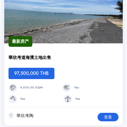
最新房产
華欣考道海濱土地出售
97,500,000 THB
4,076.00 SQM
Yes
Yes
Yes
華欣考陶
查看