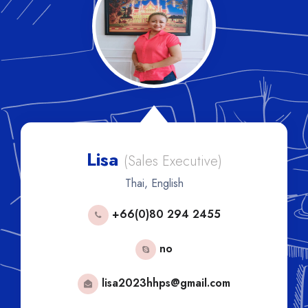
Tong
(Sales Executive)
(S
Thai, English
Thai
6(0)80 294 2455
+ 66
no
2023hhps@gmail.com
tong.hhp