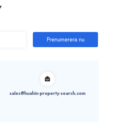
v
Prenumerera nu
sales@huahin-property-search.com