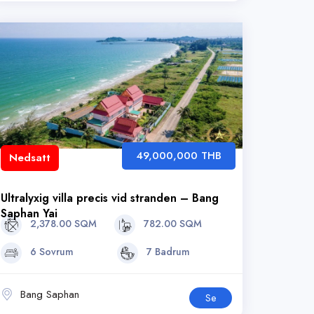
49,000,000 THB
Nedsatt
Ultralyxig villa precis vid stranden – Bang
Saphan Yai
2,378.00 SQM
782.00 SQM
6 Sovrum
7 Badrum
Bang Saphan
Se