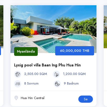
60,000,000 THB
Nyanlända
Lyxig pool villa Baan Ing Phu Hua Hin
2,505.00 SQM
1,200.00 SQM
8 Sovrum
9 Badrum
Hua Hin Central
Se