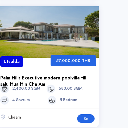
57,000,000 THB
Utvalda
Palm Hills Executive modern poolvilla till
salu Hua Hin Cha Am
2,400.00 SQM
680.00 SQM
4 Sovrum
5 Badrum
Chaam
Se