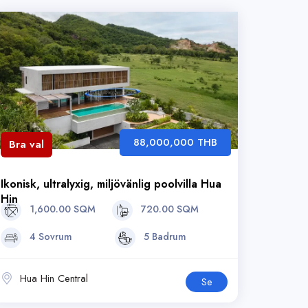
88,000,000 THB
Bra val
Ikonisk, ultralyxig, miljövänlig poolvilla Hua
Hin
1,600.00 SQM
720.00 SQM
4 Sovrum
5 Badrum
Hua Hin Central
Se