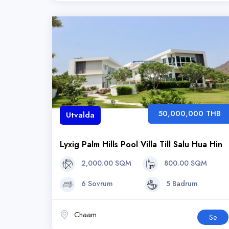
50,000,000 THB
Utvalda
Lyxig Palm Hills Pool Villa Till Salu Hua Hin
2,000.00 SQM
800.00 SQM
6 Sovrum
5 Badrum
Chaam
Se