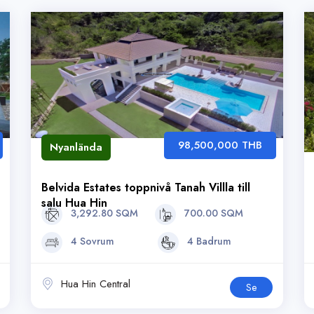
98,500,000 THB
Nyanlända
Belvida Estates toppnivå Tanah Villla till
salu Hua Hin
3,292.80 SQM
700.00 SQM
4 Sovrum
4 Badrum
Hua Hin Central
Se