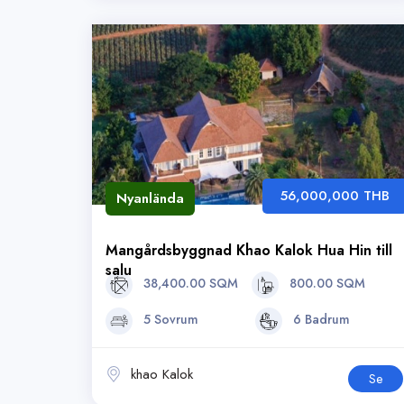
56,000,000 THB
Nyanlända
Mangårdsbyggnad Khao Kalok Hua Hin till
salu
38,400.00 SQM
800.00 SQM
5 Sovrum
6 Badrum
khao Kalok
Se