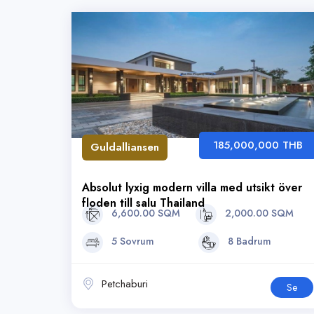
185,000,000 THB
Guldalliansen
Absolut lyxig modern villa med utsikt över
floden till salu Thailand
6,600.00 SQM
2,000.00 SQM
5 Sovrum
8 Badrum
Petchaburi
Se