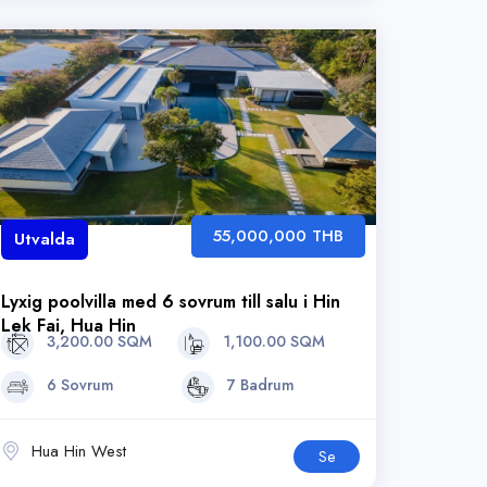
55,000,000 THB
Utvalda
Lyxig poolvilla med 6 sovrum till salu i Hin
Lek Fai, Hua Hin
3,200.00 SQM
1,100.00 SQM
6 Sovrum
7 Badrum
Hua Hin West
Se