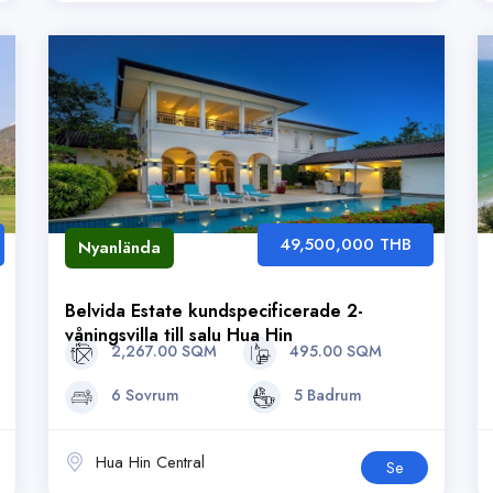
49,500,000 THB
Nyanlända
Belvida Estate kundspecificerade 2-
våningsvilla till salu Hua Hin
2,267.00 SQM
495.00 SQM
6 Sovrum
5 Badrum
Hua Hin Central
Se