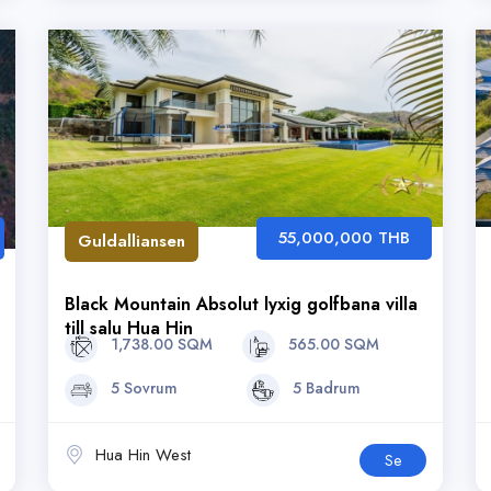
55,000,000 THB
Guldalliansen
Black Mountain Absolut lyxig golfbana villa
till salu Hua Hin
1,738.00 SQM
565.00 SQM
5 Sovrum
5 Badrum
Hua Hin West
Se