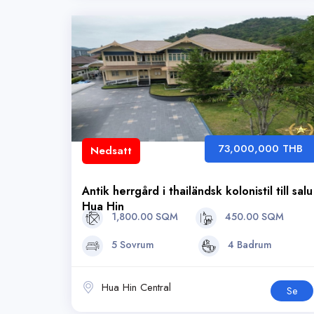
73,000,000 THB
Nedsatt
Antik herrgård i thailändsk kolonistil till salu
Hua Hin
1,800.00 SQM
450.00 SQM
5 Sovrum
4 Badrum
Hua Hin Central
Se